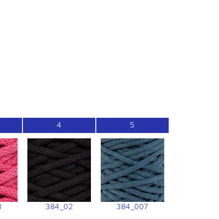
4
5
3
384_02
384_007