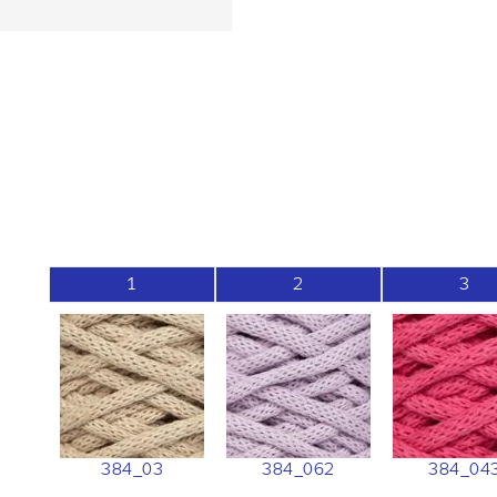
1
2
3
384_03
384_062
384_04