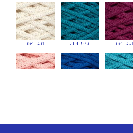
384_031
384_073
384_06
384_041
384_075
384_07