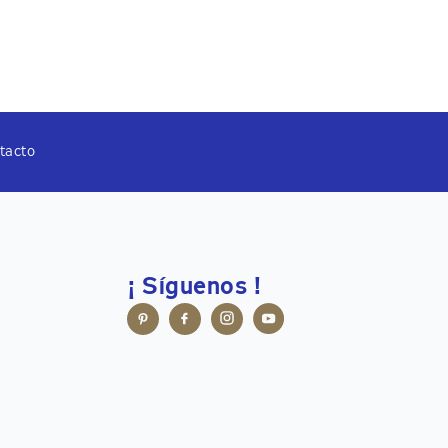
tacto
¡ Síguenos !