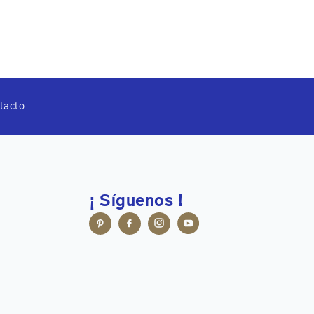
tacto
¡ Síguenos !