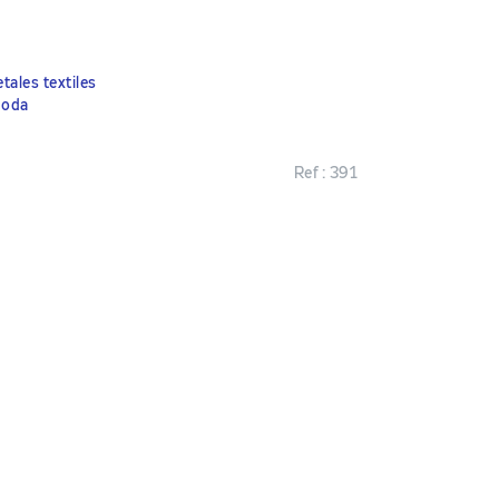
tales textiles
moda
Ref :
391