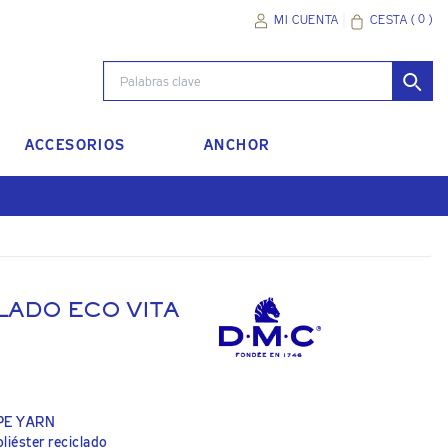
(
0
)
CESTA
MI CUENTA
ACCESORIOS
ANCHOR
ADO ECO VITA
APE YARN
iéster reciclado