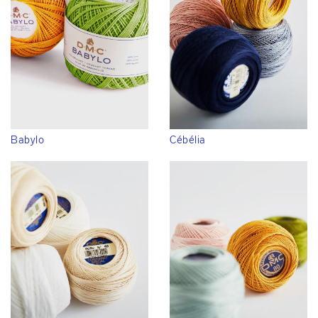
Babylo
Cébélia