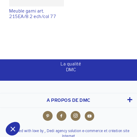
Meuble garni art.
215EA/8 2 ech/col 77
La qualité
DMC
A PROPOS DE DMC
Designed with love by ,
Dedi agency
solution e-commerce et création site
Internet