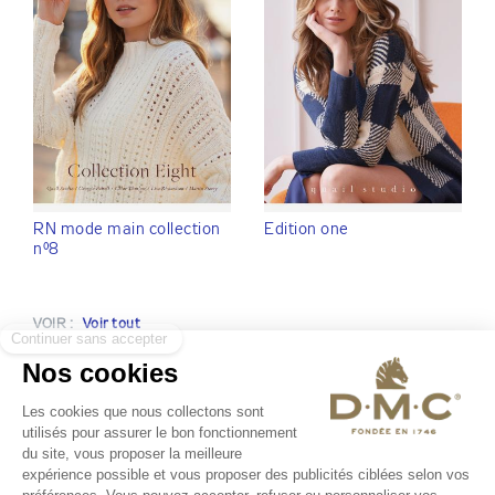
RN mode main collection
Edition one
n°8
VOIR :
Voir tout
La qualité
DMC