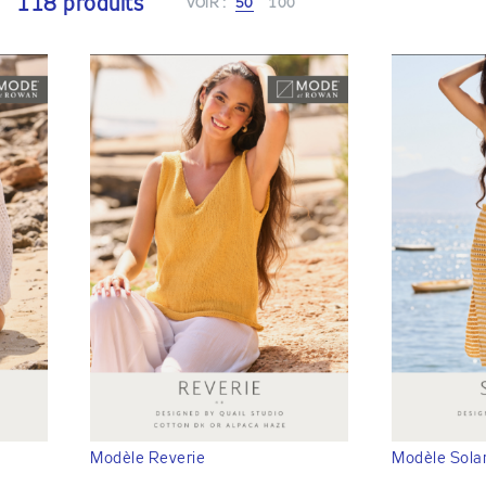
118 produits
VOIR :
50
100
Modèle Reverie
Modèle Sola