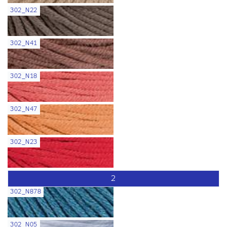
302_N22
302_N41
302_N18
302_N47
302_N23
2
302_N878
302_N05