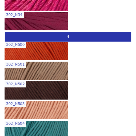
302_N34
4
302_N500
302_N501
302_N502
302_N503
302_N504