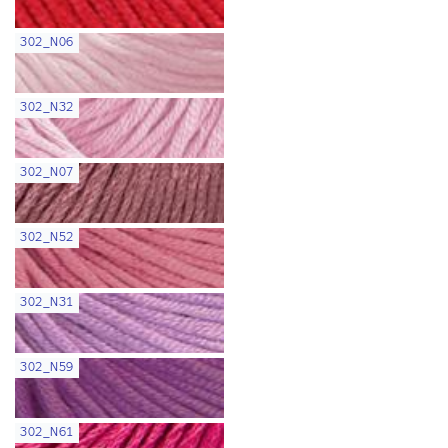
302_N06
302_N32
302_N07
302_N52
302_N31
302_N59
302_N61