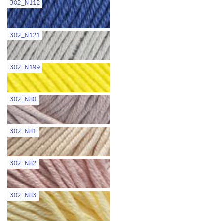
302_N112
302_N121
302_N199
302_N80
302_N81
302_N82
302_N83