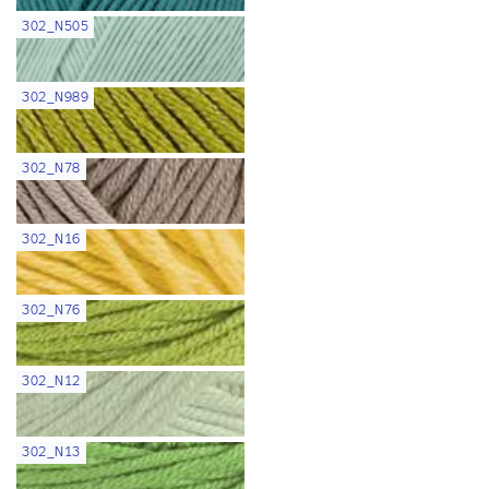
302_N505
302_N989
302_N78
302_N16
302_N76
302_N12
302_N13