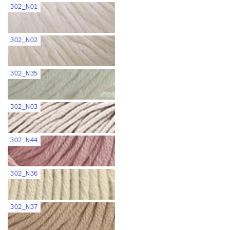
302_N01
302_N02
302_N35
302_N03
302_N44
302_N36
302_N37