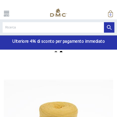
0
Ulteriore 4% di sconto per pagamento immediato
Consegna gratuita per ordini superiori a 180 euro