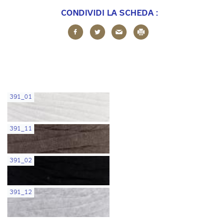
CONDIVIDI LA SCHEDA :
391_01
391_11
391_02
391_12