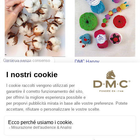
fili di cotone
DMC Happy
Spedizione gratuita ordini sup.
180€
A PROPOSITO DI DMC