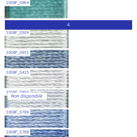
1008F_S964
4
1008F_S504
1008F_S931
1008F_S415
1008F_S800
Non disponibile
1008F_S799
1008F_S798