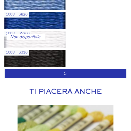
1008F_S820
1008F_S5200
Non disponibile
1008F_S310
5
TI PIACERÀ ANCHE