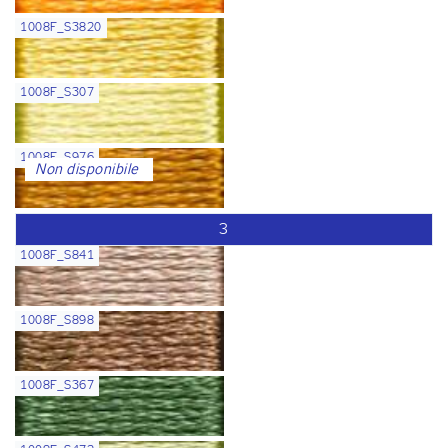
1008F_S3820
1008F_S307
1008F_S976
Non disponibile
3
1008F_S841
1008F_S898
1008F_S367