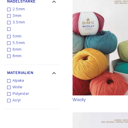
NADELSTÄRKE
2.5mm
3mm
3.5mm
5mm
5.5mm
6mm
8mm
MATERIALIEN
Alpaka
Wolle
Polyester
Woolly
Acryl