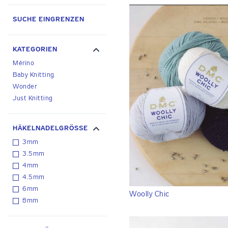
SUCHE EINGRENZEN
KATEGORIEN
Mérino
Baby Knitting
Wonder
Just Knitting
HÄKELNADELGRÖSSE
3mm
3.5mm
4mm
4.5mm
6mm
Woolly Chic
8mm