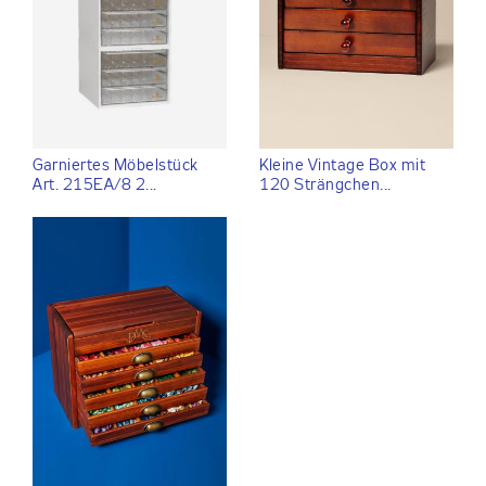
Garniertes Möbelstück
Kleine Vintage Box mit
Art. 215EA/8 2...
120 Strängchen...