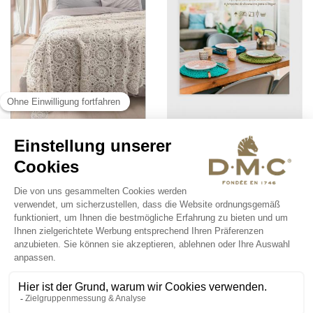
Leaflets
Bücher
Qualität von
DMC
ÜBER DMC