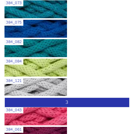
384_073
384_075
384_082
384_084
384_121
3
384_043
384_061