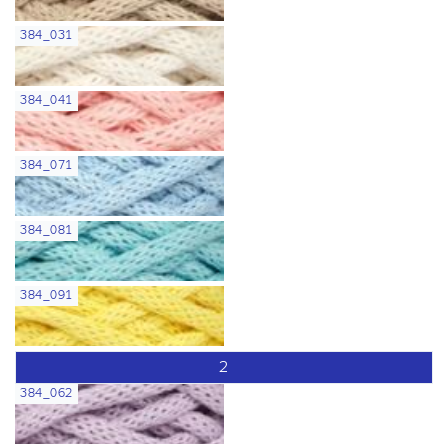
384_031
384_041
384_071
384_081
384_091
2
384_062