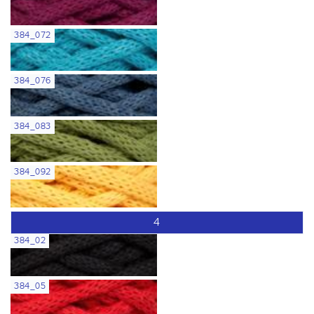
384_072
384_076
384_083
384_092
4
384_02
384_05