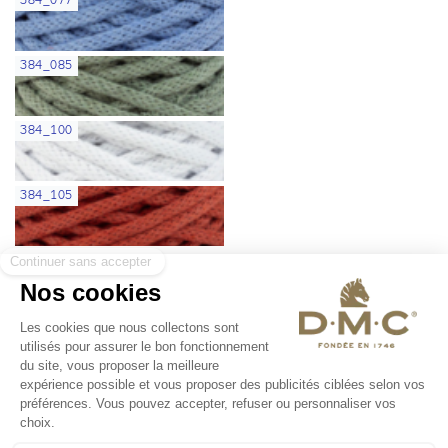
384_077
384_085
384_100
384_105
Qualität von
DMC
ÜBER DMC