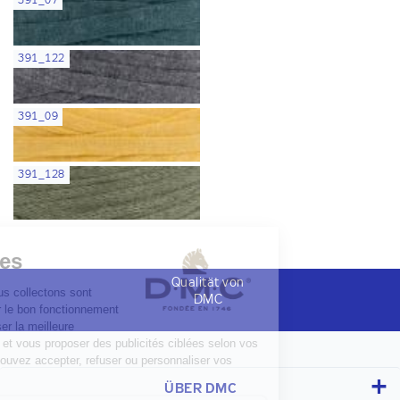
391_07
391_122
391_09
391_128
Qualität von
DMC
ÜBER DMC