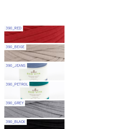
390_RED
390_BEIGE
390_JEANS
390_PETROL
390_GREY
390_BLACK