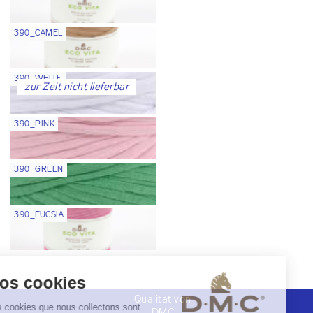
390_CAMEL
390_WHITE
zur Zeit nicht lieferbar
390_PINK
390_GREEN
390_FUCSIA
Qualität von
DMC